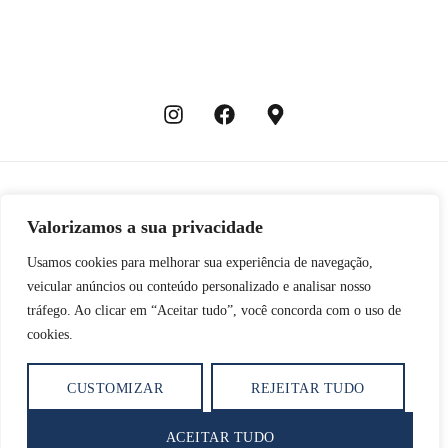
Início
Sobre mim
Procedimentos
Novidades
Vídeos
Contato
Valorizamos a sua privacidade
© 2025 Dr. Ivando Araújo. Todos os direitos reservados.
Usamos cookies para melhorar sua experiência de navegação,
veicular anúncios ou conteúdo personalizado e analisar nosso
tráfego. Ao clicar em “Aceitar tudo”, você concorda com o uso de
cookies.
Acabar com as suas dores está
CUSTOMIZAR
REJEITAR TUDO
a um clique de distância.
ACEITAR TUDO