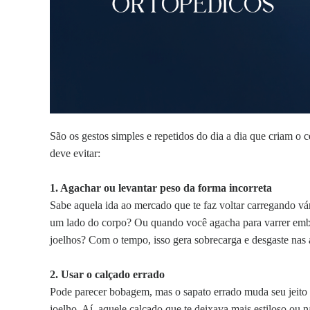
São os gestos simples e repetidos do dia a dia que criam o ce
deve evitar:
1.
Agachar ou levantar peso da forma incorreta
Sabe aquela ida ao mercado que te faz voltar carregando vá
um lado do corpo? Ou quando você agacha para varrer emb
joelhos? Com o tempo, isso gera sobrecarga e desgaste nas a
2.
Usar o calçado errado
Pode parecer bobagem, mas o sapato errado muda seu jeito de
joelho. Aí, aquele calçado que te deixava mais estiloso ou 