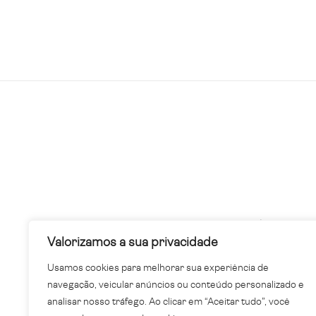
Avenida dos Lagos, 3136 – Parque das Águas
Valorizamos a sua privacidade
Primavera do Leste – MT, 78850-000
Usamos cookies para melhorar sua experiência de
navegação, veicular anúncios ou conteúdo personalizado e
analisar nosso tráfego. Ao clicar em “Aceitar tudo”, você