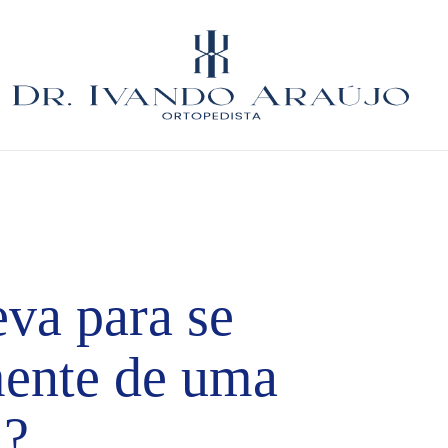
va para se
mente de uma
A?